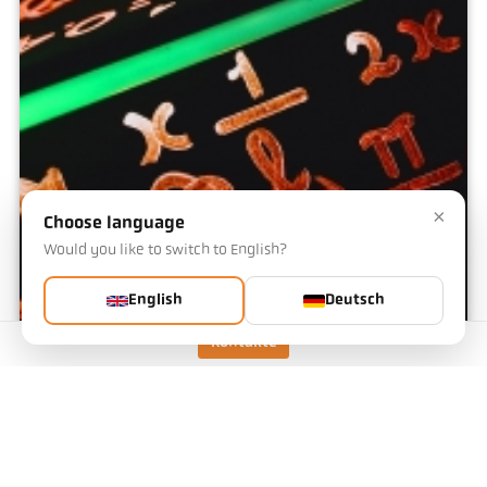
×
Choose language
Would you like to switch to English?
English
Deutsch
Kontakte
Emissionsgrad-Kalkulator