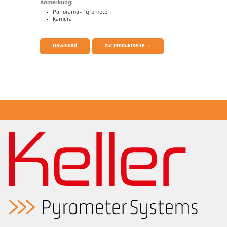
Anmerkung:
Panorama-Pyrometer
Kamera
Prospekt CellaTemp PA
Fragebogen Strahlungspyrometer
Download
zur Produktseite
Applikationsbericht Glühbänder