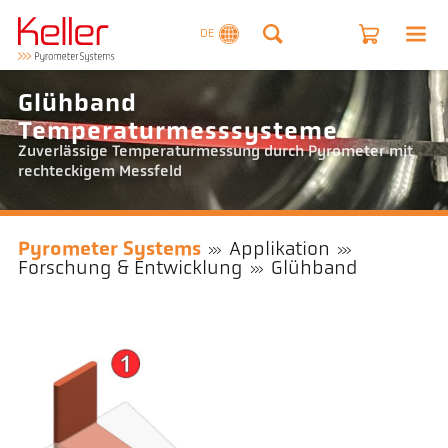
DE
Glühband
Temperaturmesssysteme
Zuverlässige Temperaturmessung durch Pyrometer mit
rechteckigem Messfeld
Pyrometer Systems
Applikation
Forschung & Entwicklung
Glühband