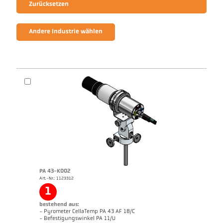
Zurücksetzen
Andere Industrie wählen
PA 43-K002
Art.-Nr.: 1123312
1
bestehend aus:
- Pyrometer CellaTemp PA 43 AF 18/C
- Befestigungswinkel PA 11/U