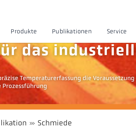
Produkte
Publikationen
Service
ür das industriel
präzise Temperaturerfassung die Voraussetzung 
e Prozessführung
likation
Schmiede