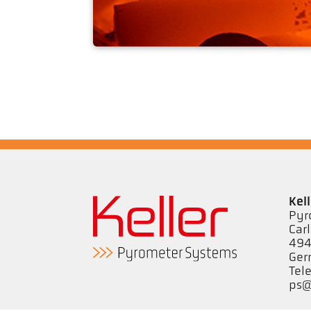
Gesenkschmiede
Kel
Pyr
Car
494
Ge
Tel
ps@