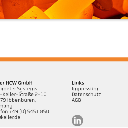
ler HCW GmbH
Links
ometer Systems
Impressum
l-Keller-Straße 2-10
Datenschutz
79 Ibbenbüren,
AGB
rmany
efon +49 (0) 5451 850
keller.de