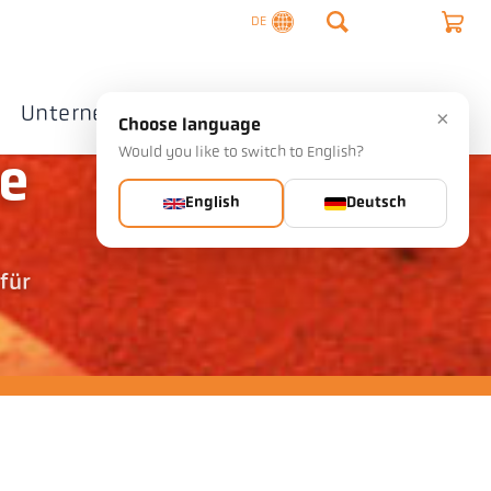
DE
Unternehmen
Kontakte
×
Choose language
Would you like to switch to English?
le
English
Deutsch
für