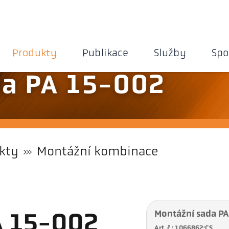
Produkty
Publikace
Služby
Spo
da PA 15-002
kty
Montážní kombinace
Montážní sada P
A 15-002
Art. č.: 1066862:CS