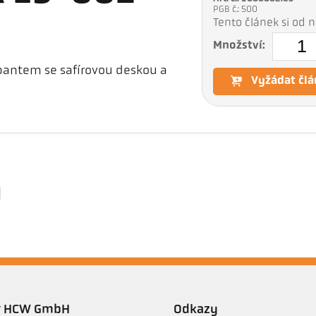
PGB č.: 500
Tento článek si od
Množství:
pantem se safírovou deskou a
Vyžádat člá
er HCW GmbH
Odkazy