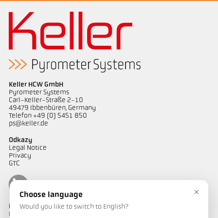
Keller HCW GmbH
Pyrometer Systems
Carl-Keller-Straße 2-10
49479 Ibbenbüren, Germany
Telefon +49 (0) 5451 850
ps@keller.de
Odkazy
Legal Notice
Privacy
GTC
×
Choose language
Kontakt
Would you like to switch to English?
Máte dotazy ohledně našich řešení pro měření teploty? Náš tým