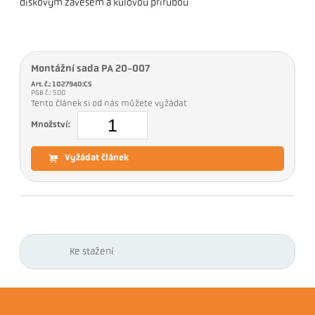
diskovým závěsem a kulovou přírubou
Montážní sada PA 20-007
Art. č.: 1027940:CS
PGB č.: 500
Tento článek si od nás můžete vyžádat
Množství:
Vyžádat článek
Ke stažení