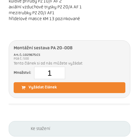
kulové příruby PZ 10/F AF 2
axiální vzduchové trysky PZ 20/A AF 1
mezitrubky PZ 20/J AF1
hřídelové matice KM 13 pozinkované
Montážní sestava PA 20-008
Art. č.: 1029675:CS
PGB č.: 500
Tento článek si od nás můžete vyžádat
Množství:
Vyžádat článek
Ke stažení