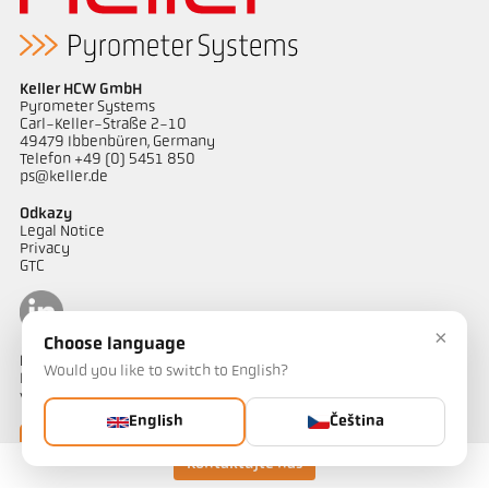
Keller HCW GmbH
Pyrometer Systems
Carl-Keller-Straße 2-10
49479 Ibbenbüren, Germany
Telefon +49 (0) 5451 850
ps@keller.de
Odkazy
Legal Notice
Privacy
GTC
×
Choose language
Kontakt
Would you like to switch to English?
Máte dotazy ohledně našich řešení pro měření teploty? Náš tým
vám bude rád nápomocen.
English
Čeština
Kontaktujte nás
Kontaktujte nás