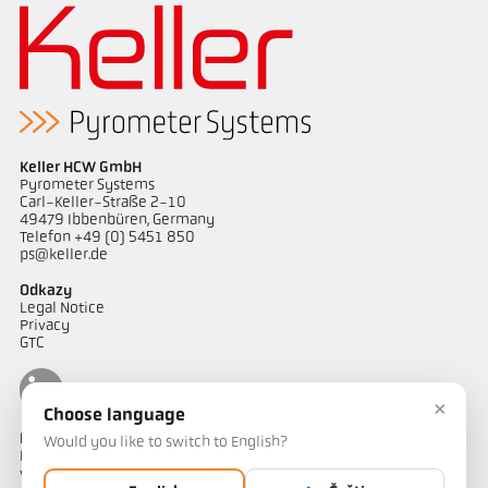
Keller HCW GmbH
Pyrometer Systems
Carl-Keller-Straße 2-10
49479 Ibbenbüren, Germany
Telefon +49 (0) 5451 850
ps@keller.de
Odkazy
Legal Notice
Privacy
GTC
×
Choose language
Kontakt
Would you like to switch to English?
Máte dotazy ohledně našich řešení pro měření teploty? Náš tým
vám bude rád nápomocen.