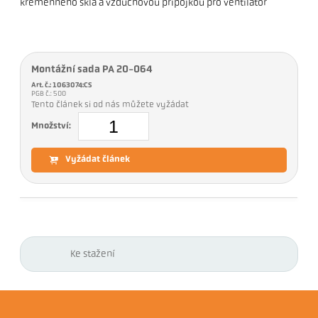
křemenného skla a vzduchovou přípojkou pro ventilátor
Montážní sada PA 20-064
Art. č.: 1063074:CS
PGB č.: 500
Tento článek si od nás můžete vyžádat
Množství:
Vyžádat článek
Ke stažení