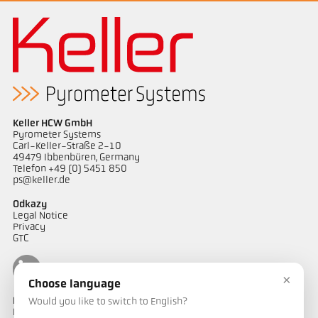
Keller HCW GmbH
Pyrometer Systems
Carl-Keller-Straße 2-10
49479 Ibbenbüren, Germany
Telefon +49 (0) 5451 850
ps@keller.de
Odkazy
Legal Notice
Privacy
GTC
×
Choose language
Kontakt
Would you like to switch to English?
Máte dotazy ohledně našich řešení pro měření teploty? Náš tým