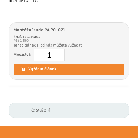
úhelník PA 11/K
Montážní sada PA 20-071
Art. č.: 1066194:CS
PGB č.: 500
Tento článek si od nás můžete vyžádat
Množství:
Vyžádat článek
Ke stažení