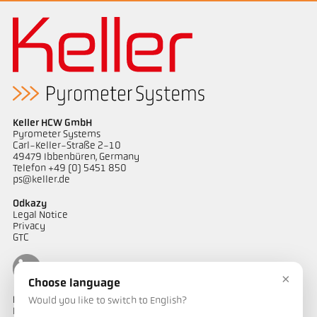
Keller HCW GmbH
Pyrometer Systems
Carl-Keller-Straße 2-10
49479 Ibbenbüren, Germany
Telefon +49 (0) 5451 850
ps@keller.de
Odkazy
Legal Notice
Privacy
GTC
×
Choose language
Kontakt
Would you like to switch to English?
Máte dotazy ohledně našich řešení pro měření teploty? Náš tým