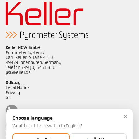
Keller HCW GmbH
Pyrometer Systems
Carl-Keller-Straße 2-10
49479 Ibbenbüren, Germany
Telefon +49 (0) 5451 850
ps@keller.de
Odkazy
Legal Notice
Privacy
GTC
×
Choose language
Kontakt
Would you like to switch to English?
Máte dotazy ohledně našich řešení pro měření teploty? Náš tým
vám bude rád nápomocen.