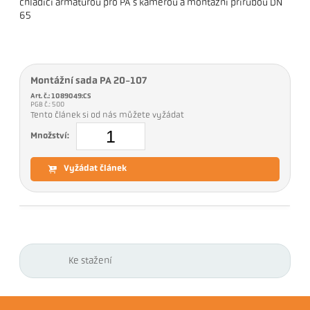
chladicí armaturou pro PA s kamerou a montážní přírubou DN
65
Montážní sada PA 20-107
Art. č.: 1089049:CS
PGB č.: 500
Tento článek si od nás můžete vyžádat
Množství:
Vyžádat článek
Ke stažení