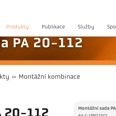
Produkty
Publikace
Služby
Spo
da PA 20-112
kty
Montážní kombinace
Montážní sada P
A 20-112
Art. č.: 1097115:CS