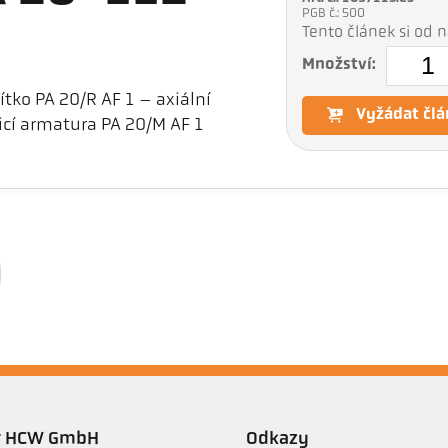
PGB č.: 500
Tento článek si od
Množství:
ítko PA 20/R AF 1 – axiální
Vyžádat člá
icí armatura PA 20/M AF 1
er HCW GmbH
Odkazy