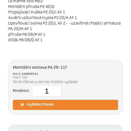
Ochranné sklo M62
Montážní příruba PZ 40/D
Propojovací trubka PZ 20/J AF 1
Axiální vzduchová tryska PZ 20/A AF 1
Upevňovací svorka PZ 20/L AF 2- -uzavřená chladicí armatura
PA 20/M AF 1
příruba PB 08/R AF 1
držák PB 08/Q AF 1
Montážní sestava PA 20-117
Art. č.: 1099355:CS
PGB č.: 500
Tento článek si od nás můžete vyžádat
Množství:
Vyžádat článek