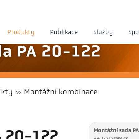
Produkty
Publikace
Služby
Spo
da PA 20-122
ukty
Montážní kombinace
Montážní sada P
A 20-122