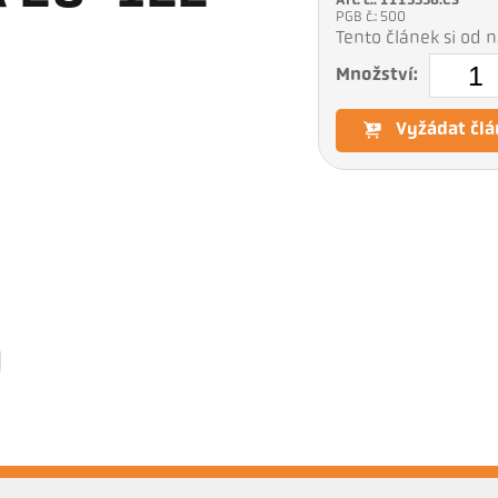
Art. č.: 1115356:CS
PGB č.: 500
Tento článek si od
Množství:
Vyžádat člá