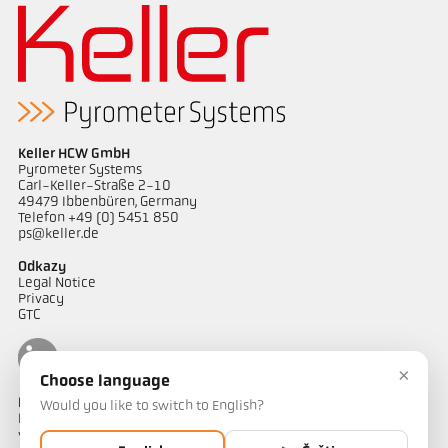
Keller HCW GmbH
Pyrometer Systems
Carl-Keller-Straße 2-10
49479 Ibbenbüren, Germany
Telefon +49 (0) 5451 850
ps@keller.de
Odkazy
Legal Notice
Privacy
GTC
×
Choose language
Kontakt
Would you like to switch to English?
Máte dotazy ohledně našich řešení pro měření teploty? Náš tým
vám bude rád nápomocen.