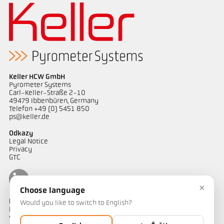
Keller HCW GmbH
Pyrometer Systems
Carl-Keller-Straße 2-10
49479 Ibbenbüren, Germany
Telefon +49 (0) 5451 850
ps@keller.de
Odkazy
Legal Notice
Privacy
GTC
×
Choose language
Kontakt
Would you like to switch to English?
Máte dotazy ohledně našich řešení pro měření teploty? Náš tým
vám bude rád nápomocen.