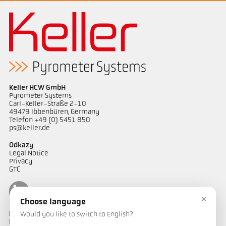
Keller HCW GmbH
Pyrometer Systems
Carl-Keller-Straße 2-10
49479 Ibbenbüren, Germany
Telefon +49 (0) 5451 850
ps@keller.de
Odkazy
Legal Notice
Privacy
GTC
×
Choose language
Kontakt
Would you like to switch to English?
Máte dotazy ohledně našich řešení pro měření teploty? Náš tým