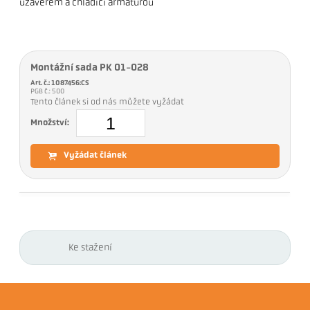
uzávěrem a chladicí armaturou
Montážní sada PK 01-028
Art. č.: 1087456:CS
PGB č.: 500
Tento článek si od nás můžete vyžádat
Množství:
Vyžádat článek
Ke stažení