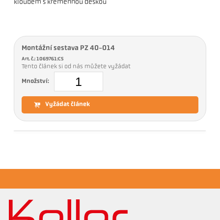
kloubem s křemennou deskou
Montážní sestava PZ 40-014
Art. č.: 1069761:CS
Tento článek si od nás můžete vyžádat
Množství:
Vyžádat článek