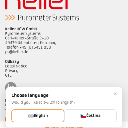
Keller HCW GmbH
Pyrometer Systems
Carl-Keller-Straße 2-10
49479 Ibbenbüren, Germany
Telefon +49 (0) 5451 850
ps@keller.de
Odkazy
Legal Notice
Privacy
GTC
×
Choose language
Kontakt
Would you like to switch to English?
Máte dotazy ohledně našich řešení pro měření teploty? Náš tým
vám bude rád nápomocen.
English
Čeština
Kontaktujte nás
Kontaktujte nás