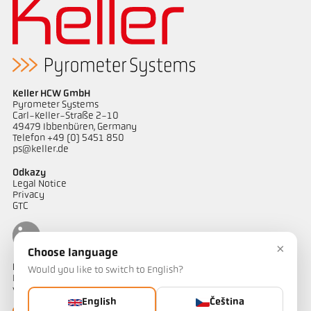
Keller HCW GmbH
Pyrometer Systems
Carl-Keller-Straße 2-10
49479 Ibbenbüren, Germany
Telefon +49 (0) 5451 850
ps@keller.de
Odkazy
Legal Notice
Privacy
GTC
×
Choose language
Kontakt
Would you like to switch to English?
Máte dotazy ohledně našich řešení pro měření teploty? Náš tým
vám bude rád nápomocen.
English
Čeština