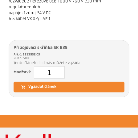
rozvaděč z nerezové oceli 600 × 760 × 210 mm
regulátor teploty
napájecí zdroj 24 V DC
6 × kabel VK 02/L AF 1
Připojovací skříňka SK 825
Art. č.: 1113932:CS
PGB č.: 500
Tento článek si od nás můžete vyžádat
Množství:
Vyžádat článek