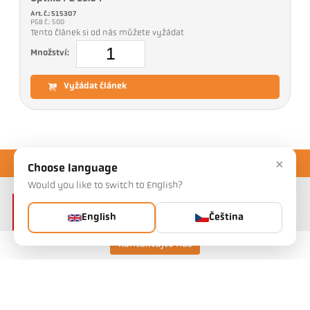
Art. č.: 515307
PGB č.: 500
Tento článek si od nás můžete vyžádat
Množství:
Vyžádat článek
×
Choose language
Would you like to switch to English?
English
Čeština
Kontaktujte nás