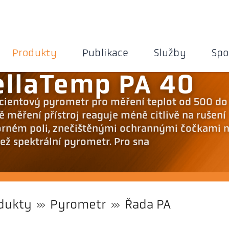
Produkty
Publikace
Služby
Spo
ellaTemp PA 40
ocientový pyrometr pro měření teplot od 500 do
 měření přístroj reaguje méně citlivě na rušení
orném poli, znečištěnými ochrannými čočkami 
ž spektrální pyrometr. Pro sna
dukty
Pyrometr
Řada PA