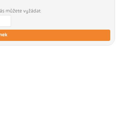
 nás můžete vyžádat
nek