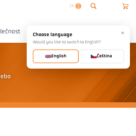
CS
lečnost
Kontaktujte nás
×
Choose language
Would you like to switch to English?
English
Čeština
nebo