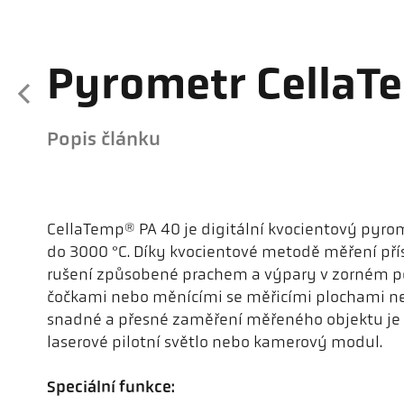
Pyrometr CellaT
Popis článku
CellaTemp® PA 40 je digitální kvocientový pyro
do 3000 °C. Díky kvocientové metodě měření přís
rušení způsobené prachem a výpary v zorném p
čočkami nebo měnícími se měřicími plochami než
snadné a přesné zaměření měřeného objektu je k
laserové pilotní světlo nebo kamerový modul.
Speciální funkce: