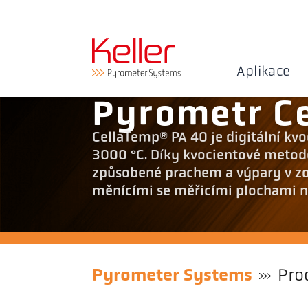
Aplikace
Pyrometr C
CellaTemp® PA 40 je digitální kv
3000 °C. Díky kvocientové metodě
způsobené prachem a výpary v z
měnícími se měřicími plochami ne
Pyrometer Systems
Pro