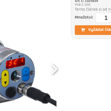
Art. č.: 1025834
PGB č.: 500
Tento článek si od
Množství:
Vyžádat člá