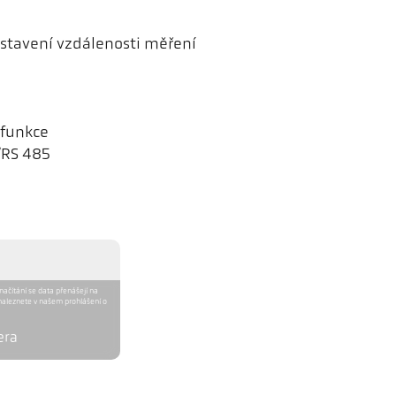
stavení vzdálenosti měření
 funkce
/RS 485
 načítání se data přenášejí na
naleznete v našem prohlášení o
era