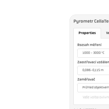
Pyrometr CellaT
Properties
V
Rozsah měření
1000 - 3000 °C
Zaostřovací vzdále
0,086-0,115 m
Zaměřovač
Průhled objektive
Vaše volba ovlivní