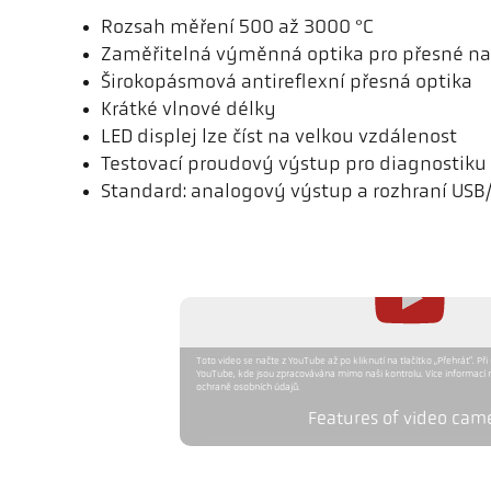
Rozsah měření 500 až 3000 °C
Zaměřitelná výměnná optika pro přesné na
Širokopásmová antireflexní přesná optika
Krátké vlnové délky
LED displej lze číst na velkou vzdálenost
Testovací proudový výstup pro diagnostiku
Standard: analogový výstup a rozhraní USB
Toto video se načte z YouTube až po kliknutí na tlačítko „Přehrát“. Při
YouTube, kde jsou zpracovávána mimo naši kontrolu. Více informací 
ochraně osobních údajů.
Features of video cam