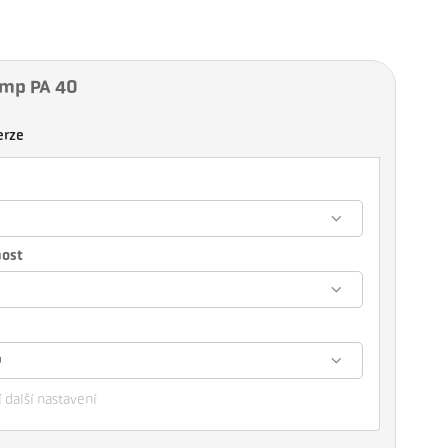
emp PA 40
erze
nost
m
 další nastavení