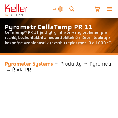
CS
Pyrometr CellaTemp PR 11
CellaTemp® PR 11 je chytrý infračervený teploměr pro
rychlé, bezkontaktní a neopotřebitelné měření teploty z
bezpečné vzdálenosti v rozsahu teplot mezi 0 a 1000 °C.
Pyrometer Systems
Produkty
Pyrometr
Řada PR