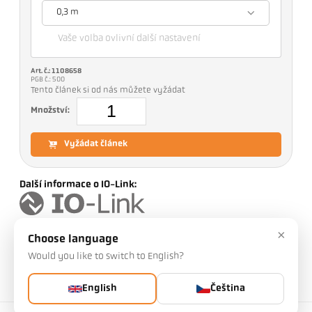
0,3 m
Vaše volba ovlivní další nastavení
Art. č.: 1108658
PGB č.: 500
Tento článek si od nás můžete vyžádat
Množství:
Vyžádat článek
Další informace o IO-Link:
×
Choose language
Verze
CellaTemp PR 11 AF 1
Would you like to switch to English?
Rozsah měření
0 - 1000 °C
English
Čeština
Měřicí pole
11 mm