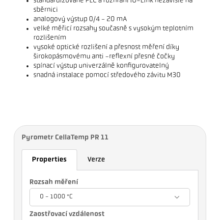
standardizované PLC a rozhraní IO-Link nezávislé na
sběrnici
analogový výstup 0/4 - 20 mA
velké měřicí rozsahy současně s vysokým teplotním
rozlišením
vysoké optické rozlišení a přesnost měření díky
širokopásmovému anti -reflexní přesné čočky
spínací výstup univerzálně konfigurovatelný
snadná instalace pomocí středového závitu M30
Pyrometr CellaTemp PR 11
Properties
Verze
Rozsah měření
0 - 1000 °C
Zaostřovací vzdálenost