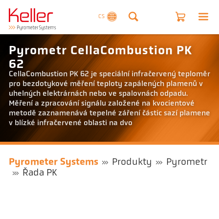
CS
Pyrometr CellaCombustion PK
62
CellaCombustion PK 62 je speciální infračervený teploměr
pro bezdotykové měření teploty zapálených plamenů v
uhelných elektrárnách nebo ve spalovnách odpadu.
Měření a zpracování signálu založené na kvocientové
metodě zaznamenává tepelné záření částic sazí plamene
v blízké infračervené oblasti na dvo
Pyrometer Systems
Produkty
Pyrometr
Řada PK