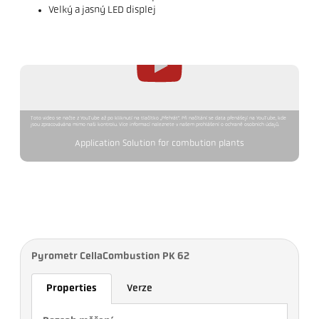
Velký a jasný LED displej
Toto video se načte z YouTube až po kliknutí na tlačítko „Přehrát“. Při načítání se data přenášejí na YouTube, kde
jsou zpracovávána mimo naši kontrolu. Více informací naleznete v našem prohlášení o ochraně osobních údajů.
Application Solution for combution plants
Pyrometr CellaCombustion PK 62
Properties
Verze