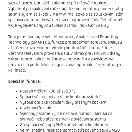
sazí a hustotu optického plamene při určování teploty.
Vyhoření při spalování může být řízeno teplotou plamene, aby
se snížily emise škodlivin a minimalizovalo se struskování stěn
spalovací komory. Nová generace pyrometrů řady CellaTemp®
PK je vybavena chytrou funkcí zvanou indikátor vitality.
Toto je technologie Self-Monitoring, Analysis and Reporting
Technology (SMART), tj. funkce pro sebemonitorování, analýzu
a hlášení stavu. Monitor vitality nepřetržitě shromažďuje
všechna relevantní provozní data. V rámci preventivní údržby
tak pyrometr nabízí možnost samostatně a v závislosti na
provozních podmínkách signalizovat optimální čas kontroly a
kalibrace.
Speciální funkce:
Rozsah měření 700 až 1700 °C
Spínací výstup univerzálně konfigurovatelný
Vysoké optické rozlišení díky přesným čočkám
Rozhraní IO-Link
Všechny parametry lze nastavit pomocí tlačítka na
snímači nebo přes rozhraní z ovládání systému
2 x spínací výstupy PNP s otevřeným kolektorem
Velmi snadná instalace pomocí středového závitu M30