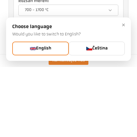
Rozsah měření
700 - 1700 °C
Zaostřovací vzdálenost
×
Choose language
1,5 m
Would you like to switch to English?
Vaše volba ovlivní další nastavení
English
Čeština
Art. č.: 1125231
PGB č.: 500
Kontaktujte nás
Tento článek si od nás můžete vyžádat
Množství:
Vyžádat článek
Verze
CellaCombustion PK 62 BF
1
Rozsah měření
700 - 1700 °C
Měřicí pole
21 mm