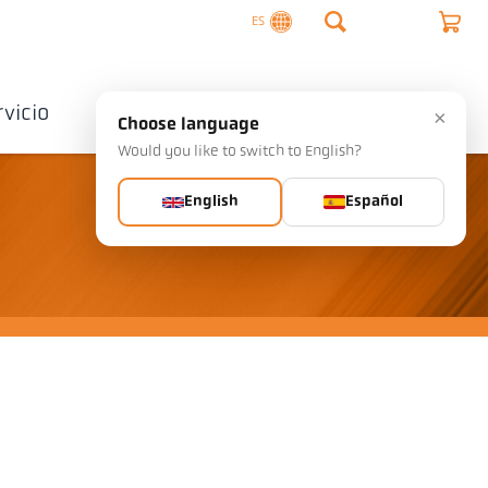
ES
rvicio
Empresa
Contactos
×
Choose language
Would you like to switch to English?
English
Español