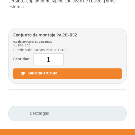
cerrado, acoplamiento rápido con disco de cuarzo y brida
esférica
Conjunto de montaje PA 20-052
n.o de artículo: 1058049:ES
n.o PGB: 500
Puede solicitarnos este artículo
Cantidad:
Solicitar artículo
Descargas