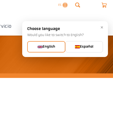
ES
rvicio
Empresa
Contactos
×
Choose language
Would you like to switch to English?
English
Español