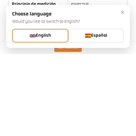
Principio de medición
espectral
×
Choose language
Would you like to switch to English?
Datos técnicos
English
Español
Contactos
Descargas
Calculadora del campo de medición
Accesorios
Calcular la emisividad
Encuentre el dispositivo adecuado
IO-Link IODD