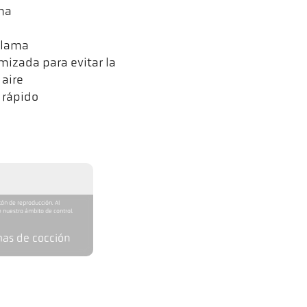
cha
llama
izada para evitar la
aire
 rápido
tón de reproducción. Al
 nuestro ámbito de control.
mas de cocción