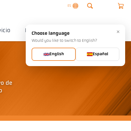
ES
vicio
Empresa
Contactos
×
Choose language
Would you like to switch to English?
English
Español
vo de
o