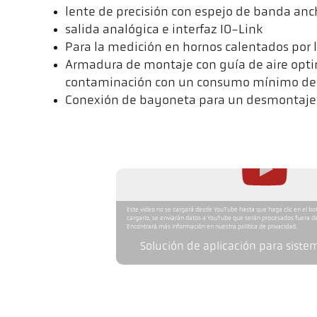
lente de precisión con espejo de banda an
salida analógica e interfaz IO-Link
Para la medición en hornos calentados por 
Armadura de montaje con guía de aire optim
contaminación con un consumo mínimo de 
Conexión de bayoneta para un desmontaje
Este video no se cargará desde YouTube hasta que haga clic en el bo
cargarlo, se enviarán datos a YouTube que serán procesados fuera de
Encontrará más información en nuestra política de privacidad.
Solución de aplicación para siste