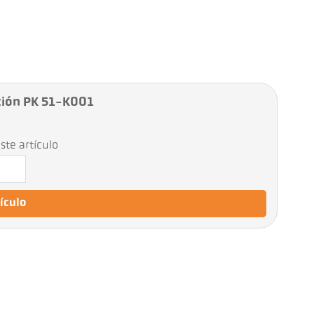
ción PK 51-K001
ste artículo
tículo