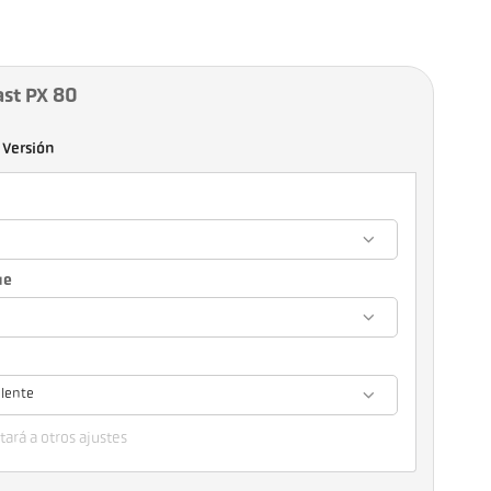
ast PX 80
Versión
ue
 lente
ará a otros ajustes