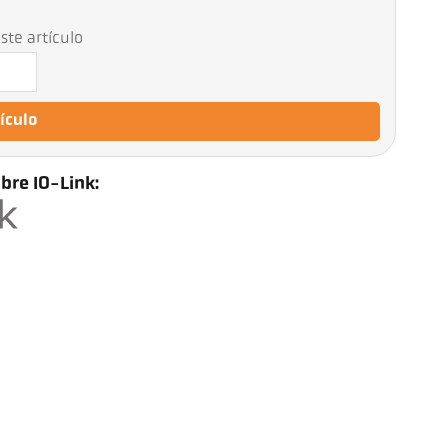
1
ste artículo
tículo
bre IO-Link: