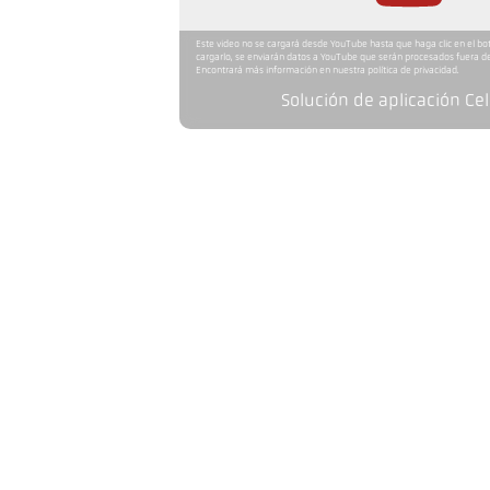
Este video no se cargará desde YouTube hasta que haga clic en el bo
cargarlo, se enviarán datos a YouTube que serán procesados fuera de
Encontrará más información en nuestra política de privacidad.
Solución de aplicación Cel
Versión
Distancia de enfoque
Forma del campo de visión
Relación óptica
Objetivo
Principio de medición