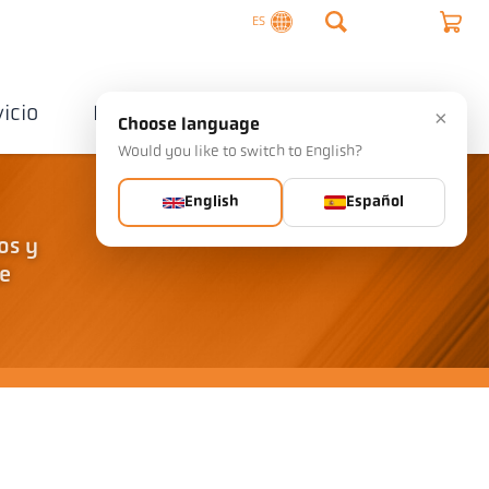
ES
vicio
Empresa
Contactos
×
Choose language
Would you like to switch to English?
English
Español
os y
de