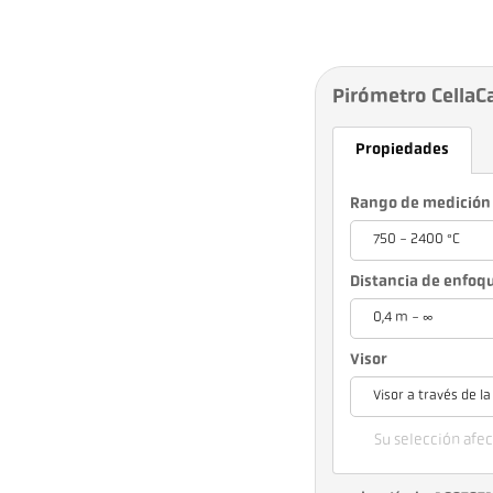
Pirómetro CellaC
Propiedades
Rango de medición
750 - 2400 °C
Distancia de enfoq
0,4 m - ∞
Visor
Visor a través de la
Su selección afect