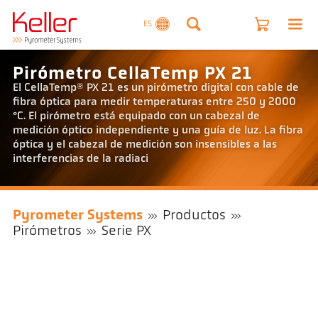
ES
Pirómetro CellaTemp PX 21
El CellaTemp® PX 21 es un pirómetro digital con cable de
fibra óptica para medir temperaturas entre 250 y 2000
°C. El pirómetro está equipado con un cabezal de
medición óptico independiente y una guía de luz. La fibra
óptica y el cabezal de medición son insensibles a las
interferencias de la radiaci
Pyrometer Systems
Productos
Pirómetros
Serie PX