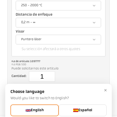
250 - 2000 °C
Distancia de enfoque
0,2 m - ∞
Visor
Puntero láser
Su selección afectará a otros ajustes
n.o de artículo: 1097777
n.o PGB: 500
Puede solicitarnos este artículo
Cantidad:
Solicitar artículo
×
Choose language
Would you like to switch to English?
Más información sobre IO-Link:
English
Español