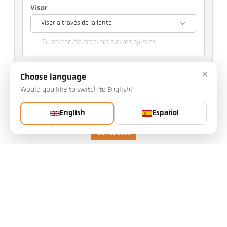
Visor
Visor a través de la lente
Su selección afectará a otros ajustes
n.o de artículo: 1097868
×
n.o PGB: 500
Choose language
Puede solicitarnos este artículo
Would you like to switch to English?
Cantidad:
English
Español
Solicitar artículo
Contactos
Más información sobre IO-Link:
Versión
CellaTemp PX 60 AF 1
/D
Rango de medición
300 - 800 °C