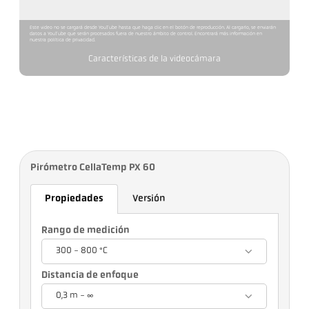
Este video no se cargará desde YouTube hasta que haga clic en el botón de reproducción. Al cargarlo, se enviarán
datos a YouTube que serán procesados fuera de nuestro ámbito de control. Encontrará más información en
nuestra política de privacidad.
Características de la videocámara
Pirómetro CellaTemp PX 60
Propiedades
Versión
Rango de medición
300 - 800 °C
Distancia de enfoque
0,3 m - ∞