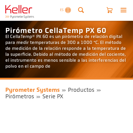
ES
Pirómetro CellaTemp PX 60
El CellaTemp® PX 60 es un pirómetro de relación digital
para medir temperaturas de 300 a 1000 °C. El método
de medición de la relación responde a la temperatura de
la superficie. Debido al método de medición del cociente,
el instrumento es menos sensible a las interferencias del
polvo en el campo de
Pyrometer Systems
Productos
Pirómetros
Serie PX