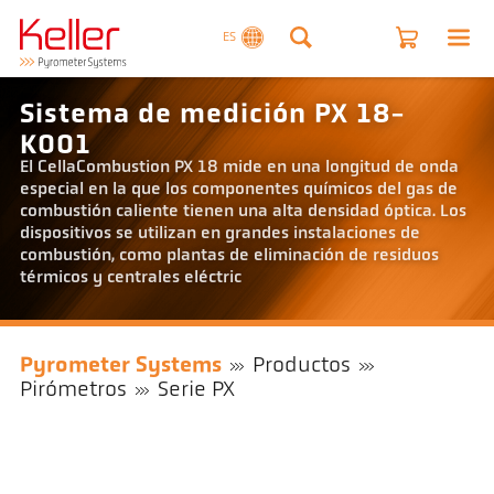
ES
Sistema de medición PX 18-
K001
El CellaCombustion PX 18 mide en una longitud de onda
especial en la que los componentes químicos del gas de
combustión caliente tienen una alta densidad óptica. Los
dispositivos se utilizan en grandes instalaciones de
combustión, como plantas de eliminación de residuos
térmicos y centrales eléctric
Pyrometer Systems
Productos
Pirómetros
Serie PX