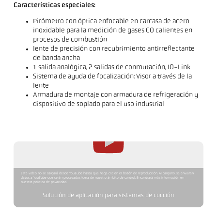
Características especiales:
Pirómetro con óptica enfocable en carcasa de acero
inoxidable para la medición de gases CO calientes en
procesos de combustión
lente de precisión con recubrimiento antirreflectante
de banda ancha
1 salida analógica, 2 salidas de conmutación, IO-Link
Sistema de ayuda de focalización: Visor a través de la
lente
Armadura de montaje con armadura de refrigeración y
dispositivo de soplado para el uso industrial
Este video no se cargará desde YouTube hasta que haga clic en el botón de reproducción. Al cargarlo, se enviarán
datos a YouTube que serán procesados fuera de nuestro ámbito de control. Encontrará más información en
nuestra política de privacidad.
Solución de aplicación para sistemas de cocción