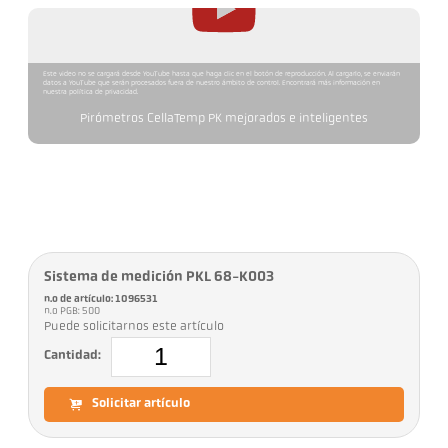
Este video no se cargará desde YouTube hasta que haga clic en el botón de reproducción. Al cargarlo, se enviarán
datos a YouTube que serán procesados fuera de nuestro ámbito de control. Encontrará más información en
nuestra política de privacidad.
Pirómetros CellaTemp PK mejorados e inteligentes
Sistema de medición PKL 68-K003
n.o de artículo: 1096531
n.o PGB: 500
Puede solicitarnos este artículo
Cantidad:
Solicitar artículo