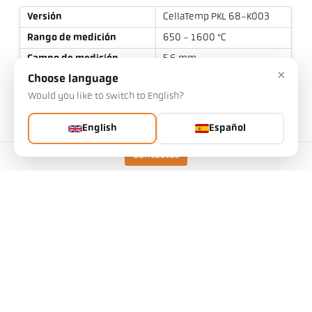
Versión
CellaTemp PKL 68-K003
Rango de medición
650 - 1600 °C
Campo de medición
5,6 mm
×
Choose language
Distancia de enfoque
1,0 m
Would you like to switch to English?
Forma del campo de
redondo
visión
English
Español
Principio de medición
de cociente
Dispositivo de mira
Puntero LED
Contactos
Datos técnicos
Descargas
Calculadora del campo de medición