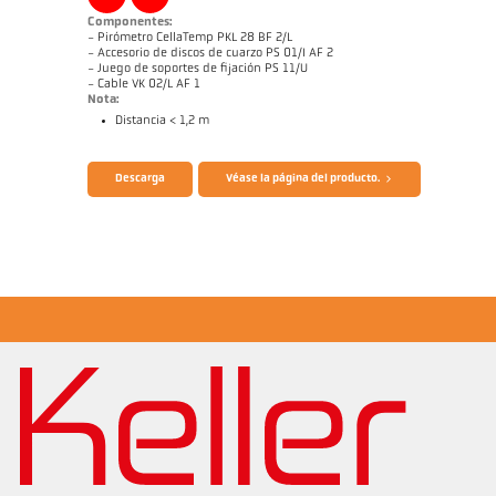
Componentes:
- Pirómetro CellaTemp PKL 28 BF 2/L
- Accesorio de discos de cuarzo PS 01/I AF 2
- Juego de soportes de fijación PS 11/U
- Cable VK 02/L AF 1
Nota:
Distancia < 1,2 m
Folleto CellaTemp PK PKF PKL
Cuestionario Pirómetros de radiación
Descarga
Véase la página del producto.
Dibujo acotado PKL 28-K001