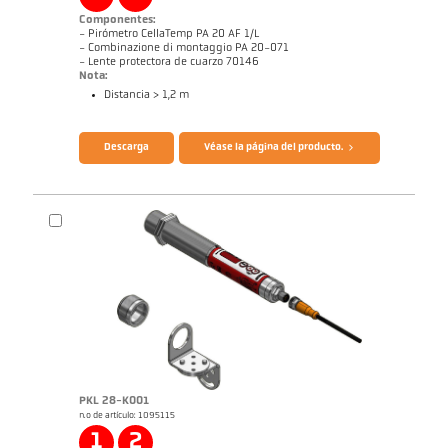
Componentes:
- Pirómetro CellaTemp PA 20 AF 1/L
- Combinazione di montaggio PA 20-071
- Lente protectora de cuarzo 70146
Nota:
Distancia > 1,2 m
Folleto CellaTemp PA
Cuestionario Pirómetros de radiación
Descarga
Véase la página del producto.
PKL 28-K001
n.o de artículo: 1095115
Dibujo acotado PA 20-K003
1
2