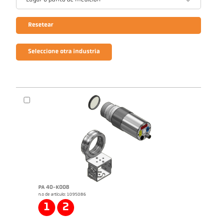
Lugar o punto de medición
Resetear
Seleccione otra industria
PA 40-K008
n.o de artículo: 1095086
1
2