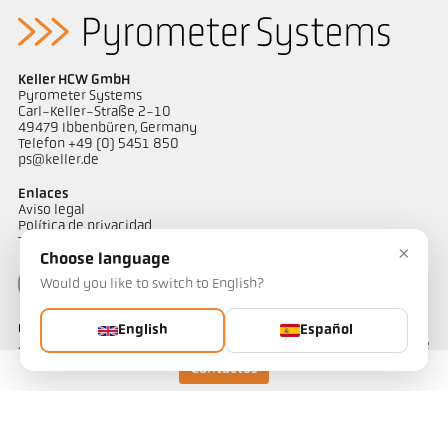
Keller HCW GmbH
Pyrometer Systems
Carl-Keller-Straße 2-10
49479 Ibbenbüren, Germany
Telefon +49 (0) 5451 850
ps@keller.de
Enlaces
Aviso legal
Política de privacidad
Términos y condiciones
×
Choose language
Would you like to switch to English?
Contactos
English
Español
¿Tiene alguna pregunta sobre nuestras soluciones de medición de
temperatura? Nuestro equipo estará encantado de atenderle.
Contactos
Contáctenos