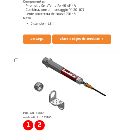
Componentes:
- Pirómetro CellaTemp PA 40 AF 4/L
- Combinazione di montaggio PA 20-071
- Lente protectora de cuarzo 70146
Nota:
Distancia > 1,2 m
Folleto CellaTemp PA
Cuestionario Pirómetros de radiación
Descarga
Véase la página del producto.
PKL 68-K002
n.o de artículo: 1095103
Dibujo acotado PA 40-K008
1
2