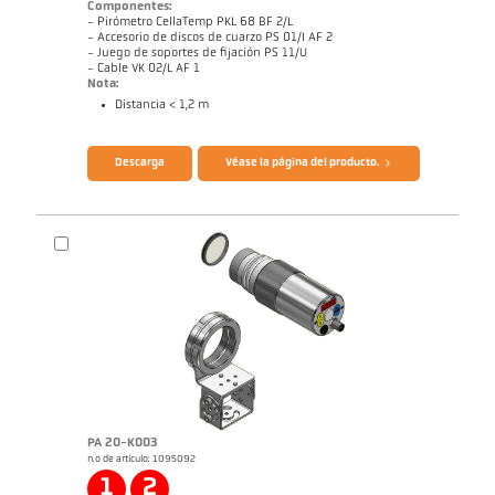
Componentes:
- Pirómetro CellaTemp PKL 68 BF 2/L
- Accesorio de discos de cuarzo PS 01/I AF 2
- Juego de soportes de fijación PS 11/U
- Cable VK 02/L AF 1
Nota:
Distancia < 1,2 m
Folleto CellaTemp PK PKF PKL
Cuestionario Pirómetros de radiación
Descarga
Véase la página del producto.
PA 20-K003
n.o de artículo: 1095092
Dibujo acotado PKL 68-K002
1
2