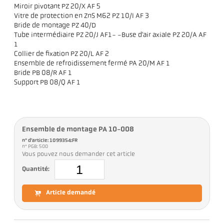
Miroir pivotant PZ 20/X AF 5
Vitre de protection en ZnS M62 PZ 10/I AF 3
Bride de montage PZ 40/D
Tube intermédiaire PZ 20/J AF1- -Buse d'air axiale PZ 20/A AF
1
Collier de fixation PZ 20/L AF 2
Ensemble de refroidissement fermé PA 20/M AF 1
Bride PB 08/R AF 1
Support PB 08/Q AF 1
Ensemble de montage PA 10-008
n° d'article: 1099354:FR
n° PGB: 500
Vous pouvez nous demander cet article
Quantité:
Article demandé