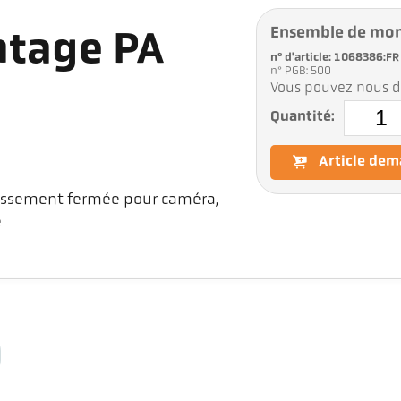
Ensemble de mon
tage PA
n° d'article: 1068386:FR
n° PGB: 500
Vous pouvez nous d
Quantité:
Article de
issement fermée pour caméra,
e