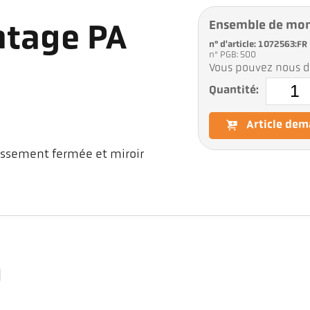
Ensemble de mo
tage PA
n° d'article: 1072563:FR
n° PGB: 500
Vous pouvez nous d
Quantité:
Article de
ssement fermée et miroir