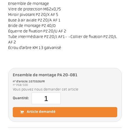
Ensemble de montage
Vitre de protection M62x0,75
Miroir pivotant PZ 20/X AF 5
Buse à air axiale PZ 20/A AF 1
Bride de montage PZ 40/D
Équerre de fixation PZ 20/U AF 2
Tube intermédiaire PZ 20/J AF1- -Collier de fixation PZ 20/L
AF 2
Écrou d'arbre KM 13 galvanisé
Ensemble de montage PA 20-081
n° d'article: 1073326:FR
n° PGB: 500
Vous pouvez nous demander cet article
Quantité:
Article demandé