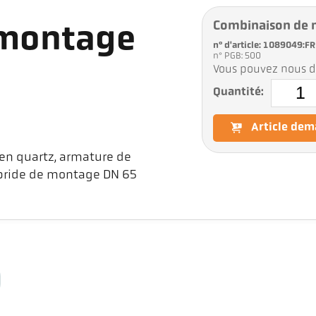
Combinaison de 
 montage
n° d'article: 1089049:FR
n° PGB: 500
Vous pouvez nous d
Quantité:
Article de
en quartz, armature de
 bride de montage DN 65