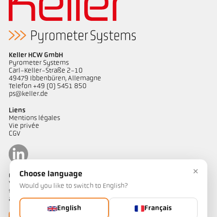
Keller HCW GmbH
Pyrometer Systems
Carl-Keller-Straße 2-10
49479 Ibbenbüren, Allemagne
Telefon +49 (0) 5451 850
ps@keller.de
Liens
Mentions légales
Vie privée
CGV
×
Choose language
Contact
Vous avez des questions concernant nos solutions de mesure de
Would you like to switch to English?
température ? Notre équipe se tient à votre disposition pour vous
accompagner.
English
Français