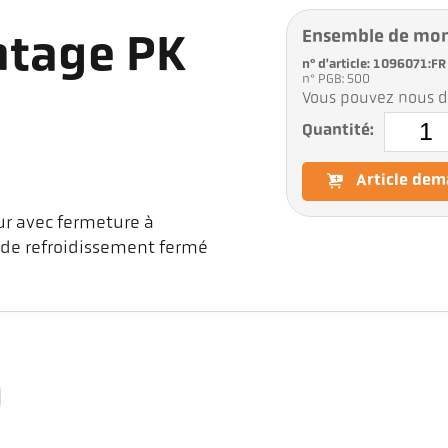
Ensemble de mo
ntage PK
n° d'article: 1096071:FR
n° PGB: 500
Vous pouvez nous d
Quantité:
Article de
ur avec fermeture à
 de refroidissement fermé