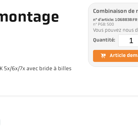
Combinaison de 
 montage
n° d'article: 1068838:FR
n° PGB: 500
Vous pouvez nous d
Quantité:
Article de
5x/6x/7x avec bride à billes