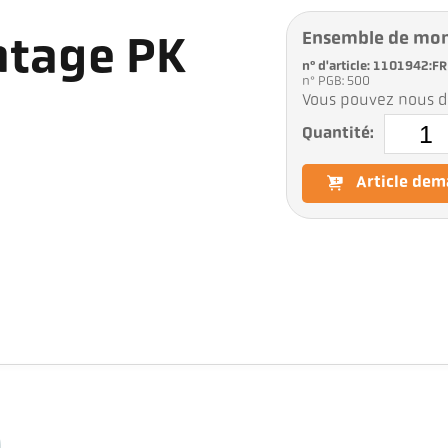
Ensemble de mo
ntage PK
n° d'article: 1101942:FR
n° PGB: 500
Vous pouvez nous d
Quantité:
Article de