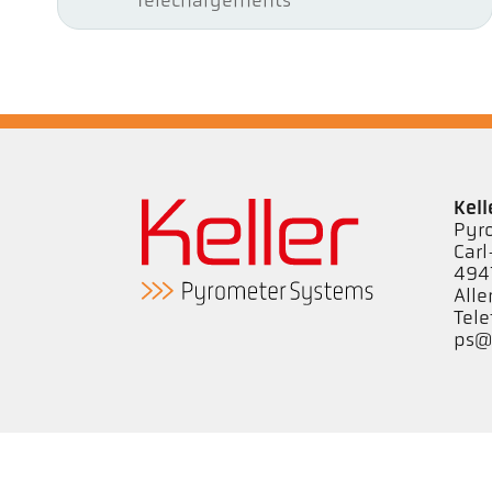
Téléchargements
Kel
Pyr
Carl
494
All
Tele
ps@k