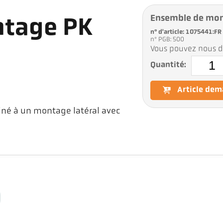
Ensemble de mo
ntage PK
n° d'article: 1075441:FR
n° PGB: 500
Vous pouvez nous d
Quantité:
Article de
né à un montage latéral avec