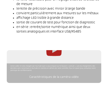
de mesure
lentille de précision avec miroir à large bande
convient particulièrement aux mesures sur les métaux
affichage LED lisible à grande distance
sortie de courant de test pour fonction de diagnostic
en série : entrée/sortie numérique ainsi que deux
sorties analogiques et interface USB/RS485
Cette vidéo ne sera chargée par YouTube que si vous cliquez sur le bouton « Lecture ». Lors du chargement, des
données sont transmises à YouTube et traitées en dehors de notre contrôle. Pour en savoir plus, consultez notre
politique de confidentialité.
Caractéristiques de la caméra vidéo