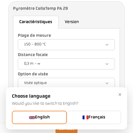
Pyromètre CellaTemp PA 29
Caractéristiques
Version
Plage de mesure
150 - 800 °C
Distance focale
0,3 m - ∞
Option de visée
Visée optique
×
Votre choix influencera d'autres réglages.
Choose language
Would you like to switch to English?
n° d'article: 1024097
n° PGB: 500
Vous pouvez nous demander cet article
English
Français
Quantité:
Contact