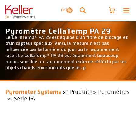
FR
Pyromètre CellaTemp PA 29
Le CellaTemp® PA 29 est équipé d'un filtre de blocage et
d'un capteur spéciaux. Ainsi, la mesure n'est pas
influencée par la lumière du jour ou le rayonnement
laser. Le CellaTemp® PA 29 est également beaucoup
moins sensible au rayonnement externe réfléchi par les
objets chauds environnants que les p
Pyrometer Systems
Produit
Pyromètres
Série PA