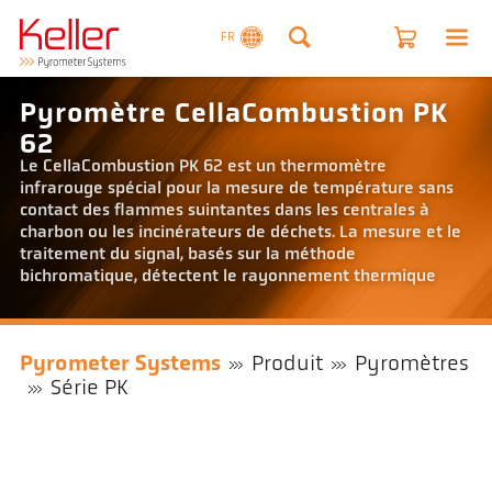
FR
Pyromètre CellaCombustion PK
62
Le CellaCombustion PK 62 est un thermomètre
infrarouge spécial pour la mesure de température sans
contact des flammes suintantes dans les centrales à
charbon ou les incinérateurs de déchets. La mesure et le
traitement du signal, basés sur la méthode
bichromatique, détectent le rayonnement thermique
Pyrometer Systems
Produit
Pyromètres
Série PK