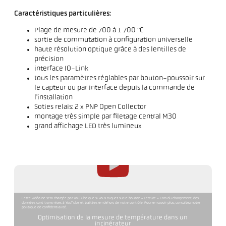
Caractéristiques particulières:
Plage de mesure de 700 à 1 700 °C
sortie de commutation à configuration universelle
haute résolution optique grâce à des lentilles de
précision
interface IO-Link
tous les paramètres réglables par bouton-poussoir sur
le capteur ou par interface depuis la commande de
l'installation
Soties relais: 2 x PNP Open Collector
montage très simple par filetage central M30
grand affichage LED très lumineux
Cette vidéo ne sera chargée par YouTube que si vous cliquez sur le bouton « Lecture ». Lors du chargement, des
données sont transmises à YouTube et traitées en dehors de notre contrôle. Pour en savoir plus, consultez notre
politique de confidentialité.
Optimisation de la mesure de température dans un
incinérateur