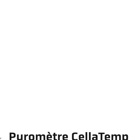
Pyromètre CellaTemp