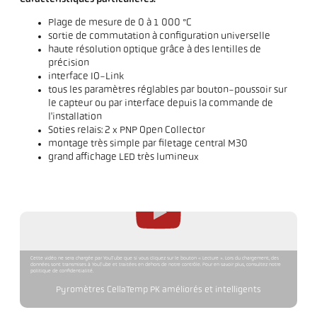
Plage de mesure de 0 à 1 000 °C
sortie de commutation à configuration universelle
haute résolution optique grâce à des lentilles de
précision
interface IO-Link
tous les paramètres réglables par bouton-poussoir sur
le capteur ou par interface depuis la commande de
l'installation
Soties relais: 2 x PNP Open Collector
montage très simple par filetage central M30
grand affichage LED très lumineux
Cette vidéo ne sera chargée par YouTube que si vous cliquez sur le bouton « Lecture ». Lors du chargement, des
données sont transmises à YouTube et traitées en dehors de notre contrôle. Pour en savoir plus, consultez notre
politique de confidentialité.
Pyromètres CellaTemp PK améliorés et intelligents