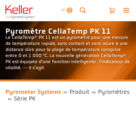
FR
Pyromètre CellaTemp PK 11
Le CellaTemp® PK 11 est un pyromètre pour une mesure
de température rapide, sans contact et sans usure à une
distance sûre pour la plage de température comprise
entre 0 et 1 000 °C. La nouvelle génération CellaTemp®
PK est équipée d’une fonction intelligente : l’indicateur de
vitalité. -- Il s’agit
Pyrometer Systems
Produit
Pyromètres
Série PK