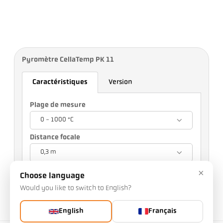
Pyromètre CellaTemp PK 11
Caractéristiques
Version
Plage de mesure
0 - 1000 °C
Distance focale
0,3 m
Votre choix influencera d'autres réglages.
×
Choose language
Would you like to switch to English?
n° d'article: 1124863
n° PGB: 500
Vous pouvez nous demander cet article
English
Français
Quantité: