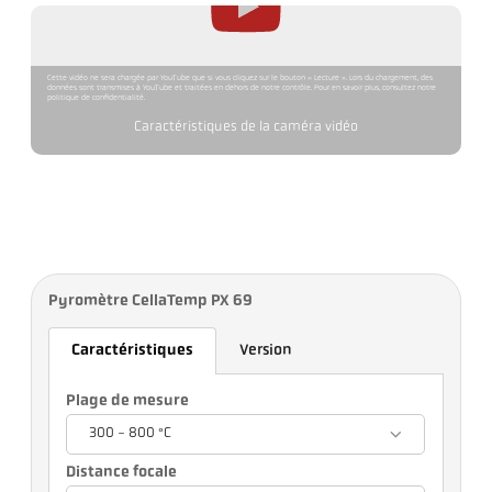
Cette vidéo ne sera chargée par YouTube que si vous cliquez sur le bouton « Lecture ». Lors du chargement, des
données sont transmises à YouTube et traitées en dehors de notre contrôle. Pour en savoir plus, consultez notre
politique de confidentialité.
Caractéristiques de la caméra vidéo
Pyromètre CellaTemp PX 69
Caractéristiques
Version
Plage de mesure
300 - 800 °C
Distance focale