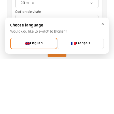
0,3 m - ∞
Option de visée
Visée optique
×
Choose language
Votre choix influencera d'autres réglages.
Would you like to switch to English?
n° d'article: 1114827
English
Français
n° PGB: 500
Vous pouvez nous demander cet article
Contact
Quantité:
Article demandé
Plus d'informations sur IO-Link:
Version
CellaTemp PX 69 AF 1
/D