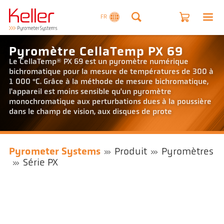
FR
Pyromètre CellaTemp PX 69
Le CellaTemp® PX 69 est un pyromètre numérique
bichromatique pour la mesure de températures de 300 à
1 000 °C. Grâce à la méthode de mesure bichromatique,
l'appareil est moins sensible qu'un pyromètre
monochromatique aux perturbations dues à la poussière
dans le champ de vision, aux disques de prote
Pyrometer Systems
Produit
Pyromètres
Série PX