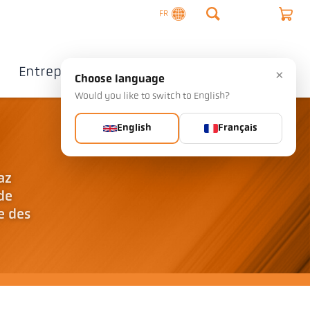
FR
Entreprise
Contact
×
Choose language
Would you like to switch to English?
English
Français
az
de
e des