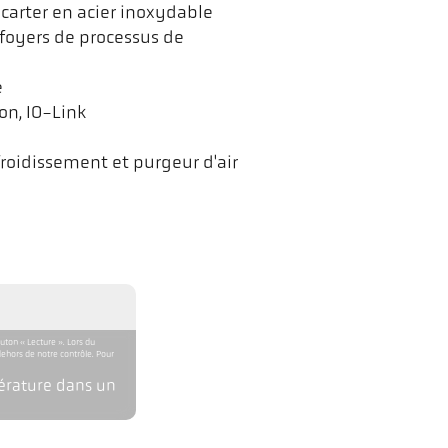
 carter en acier inoxydable
foyers de processus de
e
on, IO-Link
oidissement et purgeur d'air
uton « Lecture ». Lors du
ehors de notre contrôle. Pour
érature dans un