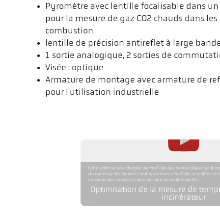
Pyromètre avec lentille focalisable dans un
pour la mesure de gaz CO2 chauds dans les 
combustion
lentille de précision antireflet à large band
1 sortie analogique, 2 sorties de commutati
Visée : optique
Armature de montage avec armature de refr
pour l'utilisation industrielle
Cette vidéo ne sera chargée par YouTube que si vous cliquez sur le bo
chargement, des données sont transmises à YouTube et traitées en d
en savoir plus, consultez notre politique de confidentialité.
Optimisation de la mesure de temp
incinérateur