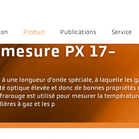
ion
Produit
Publications
Service
 mesure PX 17-
 une longueur d'onde spéciale, à laquelle les g
té optique élevée et donc de bonnes propriétés 
rarouge est utilisé pour mesurer la températur
ères à gaz et les p